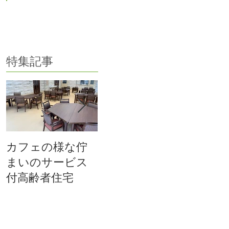
ブログ トップに戻る
特集記事
カフェの様な佇
医療法人社団 寄
榛原郡
まいのサービス
命会様 複合施設
しい感
付高齢者住宅
のご竣工
サービ
の家」
は９月