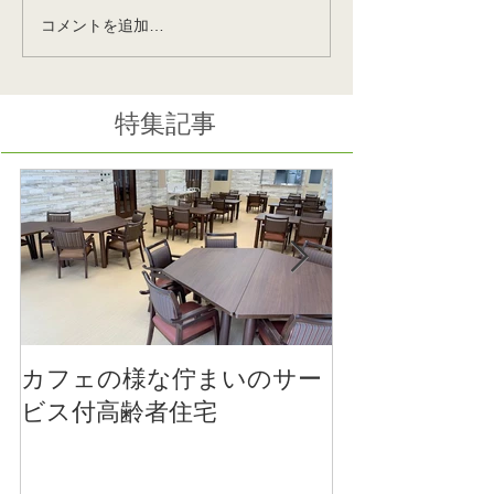
コメントを追加…
国際福祉機器展
ポートアイラン
H.C.R2025会場でお待ち
様のナーシング
してます！10月8日～10日
戸が間もなくOP
みんな集まれ‼
特集記事
カフェの様な佇まいのサー
医療法人社団 
ビス付高齢者住宅
施設のご竣工