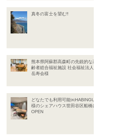
真冬の富士を望む‼
熊本県阿蘇郡高森町の先鋭的な高
齢者総合福祉施設 社会福祉法人
岳寿会様
どなたでも利用可能㈱HABINGU
様のシェアハウス世田谷区船橋に
OPEN