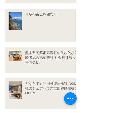
真冬の富士を望む‼
熊本県阿蘇郡高森町の先鋭的な高
齢者総合福祉施設 社会福祉法人
岳寿会様
どなたでも利用可能㈱HABINGU
様のシェアハウス世田谷区船橋に
OPEN