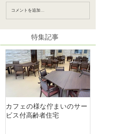
コメントを追加…
国際福祉機器展
ポートアイラン
H.C.R2025会場でお待ち
様のナーシング
してます！10月8日～10日
戸が間もなくOP
みんな集まれ‼
特集記事
カフェの様な佇まいのサー
医療法人社団 
ビス付高齢者住宅
施設のご竣工