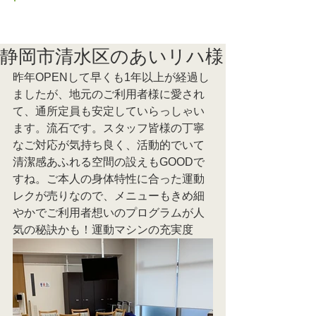
ブログ トップに戻る
静岡市清水区のあいリハ様
昨年OPENして早くも1年以上が経過し
ましたが、地元のご利用者様に愛され
て、通所定員も安定していらっしゃい
ます。流石です。スタッフ皆様の丁寧
なご対応が気持ち良く、活動的でいて
清潔感あふれる空間の設えもGOODで
すね。ご本人の身体特性に合った運動
レクが売りなので、メニューもきめ細
やかでご利用者想いのプログラムが人
気の秘訣かも！運動マシンの充実度