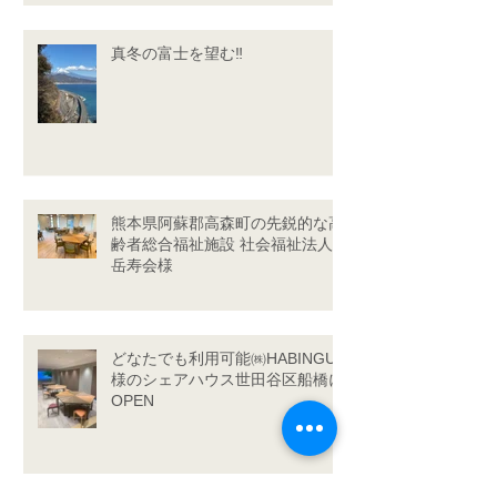
真冬の富士を望む‼
熊本県阿蘇郡高森町の先鋭的な高
齢者総合福祉施設 社会福祉法人
岳寿会様
どなたでも利用可能㈱HABINGU
様のシェアハウス世田谷区船橋に
OPEN