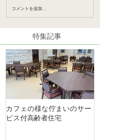
コメントを追加…
国際福祉機器展
ポートアイラン
H.C.R2025会場でお待ち
様のナーシング
してます！10月8日～10日
戸が間もなくOP
みんな集まれ‼
特集記事
カフェの様な佇まいのサー
医療法人社団 
ビス付高齢者住宅
施設のご竣工