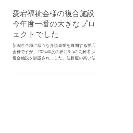
愛宕福祉会様の複合施設！
今年度一番の大きなプロジ
ェクトでした
新潟県全域に様々な介護事業を展開する愛宕福祉
会様ですが、2024年度の春に3つの高齢者 大規模
複合施設を開設されました。注目度の高い法人様
なので、ご存じの方が多いかと思いますが、今ま
で運営事例の無い分野は無いくらい広く事業展開
され、地域の皆様を支えていらっしゃいました。
そし...