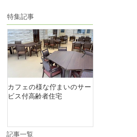
特集記事
カフェの様な佇まいのサー
医療法人社団 
ビス付高齢者住宅
施設のご竣工
記事一覧